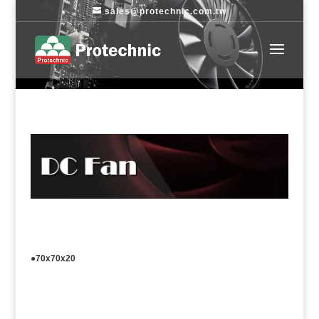
sales@protechnic.com.tw
●70x70x20