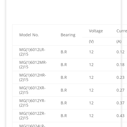
Voltage
Curre
Model No.
Bearing
(V)
(A)
MG(1)6012LR-
B.R
12
0.12
(2)15
MG(1)6012MR-
B.R
12
0.18
(2)15
MG(1)6012HR-
B.R
12
0.23
(2)15
MG(1)6012XR-
B.R
12
0.27
(2)15
MG(1)6012YR-
B.R
12
0.37
(2)15
MG(1)6012ZR-
B.R
12
0.43
(2)15
MG(1)6024LR-