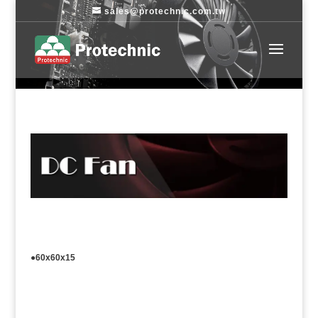
sales@protechnic.com.tw
●60x60x15