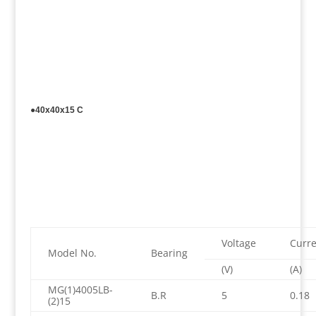
●40x40x15 C
Voltage
Curre
Model No.
Bearing
(V)
(A)
MG(1)4005LB-
B.R
5
0.18
(2)15