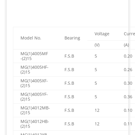
Voltage
Curre
Model No.
Bearing
(V)
(A)
MG(1)4005MF
F.S.B
5
0.20
-(2)15
MG(1)4005HF-
F.S.B
5
0.26
(2)15
MG(1)4005XF-
F.S.B
5
0.30
(2)15
MG(1)4005YF-
F.S.B
5
0.36
(2)15
MG(1)4012MB-
F.S.B
12
0.10
(2)15
MG(1)4012HB-
F.S.B
12
0.11
(2)15
MG(1)4012XB-