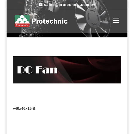
sales@protechnic.com.tw
●40x40x15 B