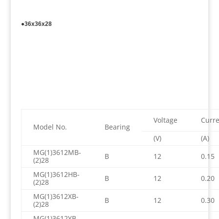
●36x36x28
Voltage
Curre
Model No.
Bearing
(V)
(A)
MG(1)3612MB-
B
12
0.15
(2)28
MG(1)3612HB-
B
12
0.20
(2)28
MG(1)3612XB-
B
12
0.30
(2)28
MG(1)3612YB-